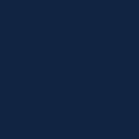
世界杯盘口分析：用历史数据看懂让球盘、大小球与即
时盘的制胜思路
体育数据分析
2026-03-17