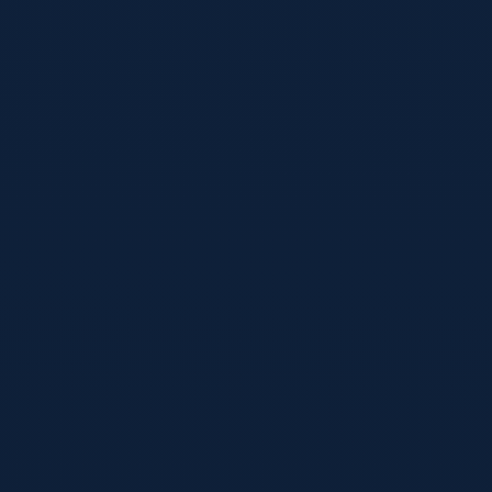
谁能真正受益？48队世界杯扩军下的战术进化与人才博
弈
足球前沿
2026-03-21
最新发布
更多
世界杯大小球新手入门：常见问题、术语区别与读盘基
础一次看懂
2026-07-08
搜索世界杯投注app前先看：常见骗局、套路与避坑清单
2026-07-07
为什么一到世界杯就容易上头？从行为心理学看世界杯
投注心态
2026-06-22
澳门投注足球之外的5种理性替代内容：不碰投注也能看
懂足球
2026-06-21