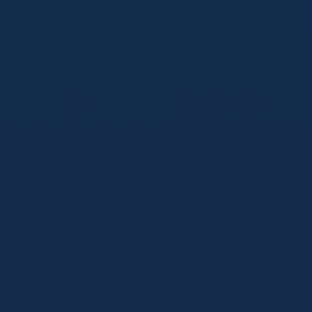
对手控球率迅速上升，但更多是围攻和传导。
少一方的射门次数减少，但反击机会更零散、更依赖长
传。
xG 看起来未必立刻飙升，但危险区域触球明显增加。
黄牌继续累积，防守动作会变得更谨慎。
此时你会发现，比分虽然还是 1:1 或 0:1，但实际比赛的重心
已经完全偏移。懂数据的人会知道：
红牌不是一个“事件”，而
是一个“局面改变器”。
四、新球迷怎么看实时比分，才不容易
“只看见结果”？
如果你刚开始看球，不妨记住一个简单顺序：先看比分，再看
时间，然后看控球率和 xG，最后观察黄红牌、VAR 和射门变
化。这样你会慢慢从“看结果”升级成“看过程”。
比分
告诉你现在谁领先。
时间
告诉你这个领先是否稳定。
控球率
告诉你谁更掌控节奏。
xG
告诉你谁更接近进球。