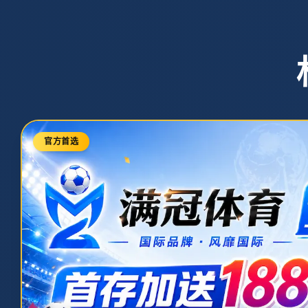
26
2026世界杯资讯站
首页
完整赛程
参赛球队
举办城市
赛事前瞻
更多
官方入口
订阅动态
打开菜单
首页
/
体育
/
看懂2026世界杯球队美加墨实时比分：从控球率
到VAR，新球迷也能秒懂比赛
体育
看懂2026世界杯球队美加墨实
时比分：从控球率到VAR，新
球迷也能秒懂比赛
陈知远
2026-05-02
962 阅读
复制链接