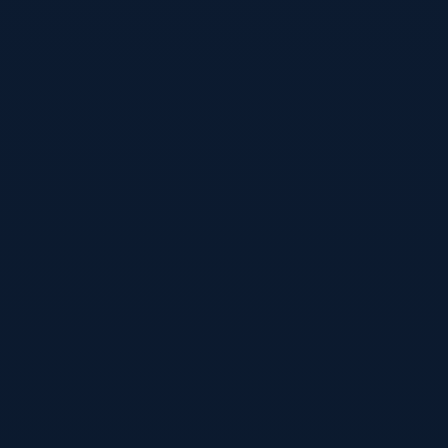
体育
2026-05-17
2026世界杯小组赛墨西哥分析：主场压力之下，能
否挣脱“十六强魔咒”与历史包袱？
过去五届世界杯，墨西哥总在十六强前止步，像一道看不见的
门槛。2026年回到主场与小组赛新环境，他们终于拥有一次把
“历史包袱”变成“新机会”的窗口。