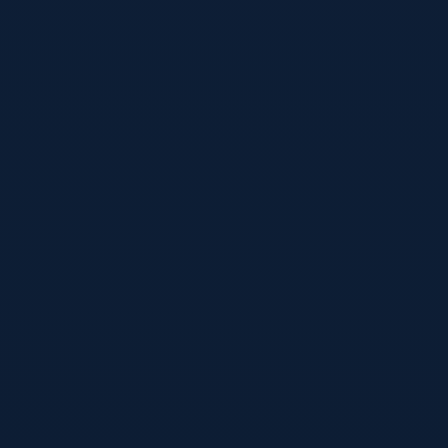
体育
2026-05-20
2026世界杯开幕时间结果出炉：北京时间怎么换
算？中国球迷观赛攻略一次看懂
开幕式、揭幕战、关键小组赛到底几点开始？这篇文章从北美
主办国当地时间与北京时间差异讲起，帮你把赛程、请假、排
班和作息安排都理顺。