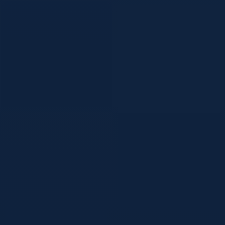
世界杯冠军名单背后的王朝与黑马：从巴西、德国、意
大利到改写格局的瞬间
足球
2026-03-25