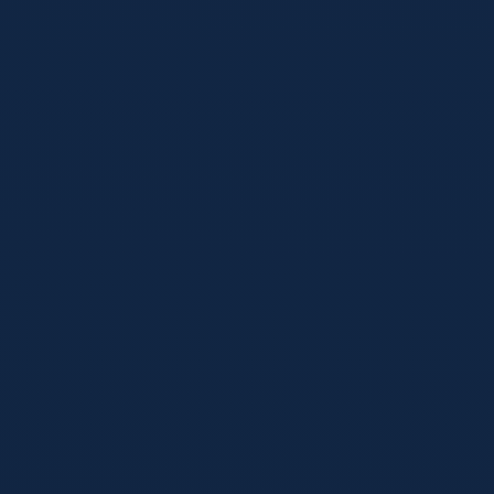
2026世界杯打车应用攻略：把机场-酒店-球场-美食景点
串成一条省钱动线
出行
2026-03-27