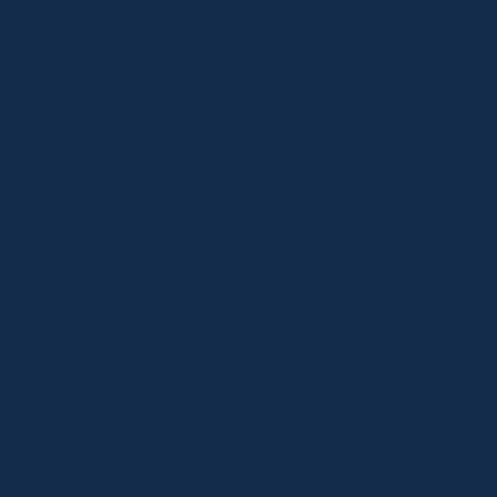
开赛前怎么准备：账号、设备、网络一次
调试到位
真正让人错过比赛的，往往不是没有入口，而是开赛前没准备
好。建议你在世界杯开幕前至少提前一周完成以下动作：
注册并登录你最终决定使用的平台，确认账号状态正
常。
检查订阅是否覆盖世界杯场次，避免临时发现内容不可