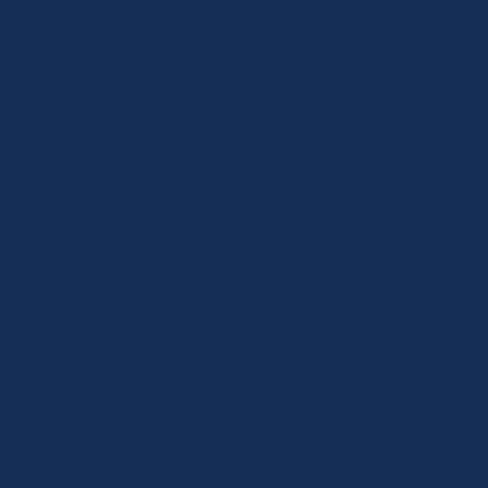
是“破解”，而是“平台类型”
谈到美国本土的世界杯直播入口，很多人第一反应是“哪个入
口最快”。但对于普通球迷来说，更重要的是理解
平台类型
。
美国市场常见的直播入口通常分为两类：一类是电视台或体育
频道的官方流媒体入口，另一类是综合型视频平台中的体育直
播专区。两者都可能提供高清直播、赛前节目和赛后回放，只
是登录方式、订阅条件和设备支持不同。
从观赛体验看，美国本土入口通常有几个优势：画质选择更丰
富、赛事相关节目更完整、部分平台支持多机位或战术视角。
与此同时，它们也常常存在一个门槛：
地区限制、账号地区设
置、支付方式或语言环境
要求更高。这也是为什么中国球迷通
常更需要一个“合法可用、操作可控”的访问方案，而不是单纯
追求某个名字。
对比时重点看这四项
画质
：是否支持1080P或更高码率，是否会在高峰期自
动降画质。
解说语言
：英文原声、双语切换，还是仅限当地语言。