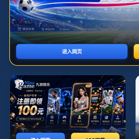
如果你想在国内顺利追看2026世界杯，先搞懂美国本土直播入
口、合法观看路径和时差安排，比临场找链接更重要。本文把
账号准备、设备调试、清晰度与解说语言偏好一次讲透，帮你
开赛前稳稳就位。