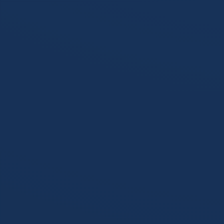
内深夜或凌晨时，提前把入口、账号和网络环境准备好，往往
比临时找资源更省心。
这篇指南会从三个最实用的角度出发：
赛程时间差
怎么应对、
美国本土常见直播入口
有哪些、以及
适合国内用户的合法访问
路径
该如何选择。你可以把它当成一份开赛前清单，先准备
好，再安心等球开踢。