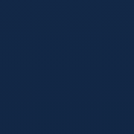
2026世界杯打车应用攻略：把机场-酒店-球场-美食景点