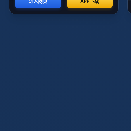
对于中国球迷来说，
2026世界杯预测美国直播入口
真正重要
的，不是“哪里能看”，而是“怎么稳定、合法、清晰地看”。
2026世界杯跨越美加墨三国举办，赛事时段、平台版权、解说
语言和设备兼容性都会直接影响观赛体验。尤其当比赛落在国