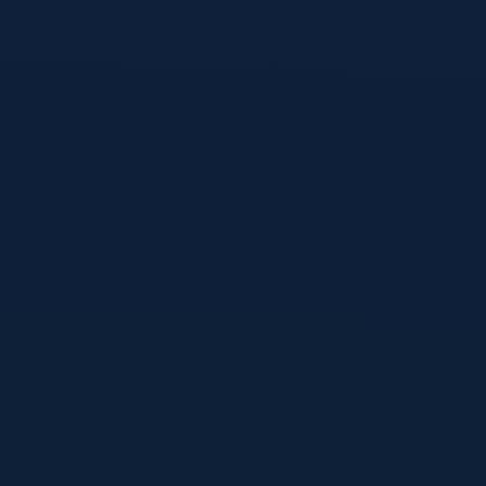
Zhihu
相关文章
更多资讯