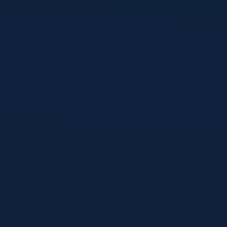
谁能真正受益？48队世界杯扩军下的战术进化与人才博
弈
足球前沿
2026-03-21
最新发布
更多
世界杯大小球新手入门：常见问题、术语区别与读盘基
础一次看懂
2026-07-08
搜索世界杯投注app前先看：常见骗局、套路与避坑清单
2026-07-07