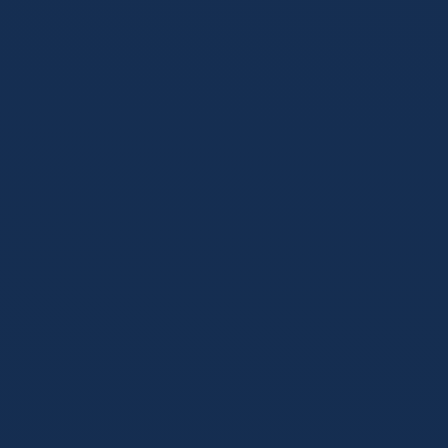
回看功能
：能否在比赛结束后补看全场或关键片段。
设备兼容
：手机、平板、电脑、电视是否都能顺畅播
放。
适合国内用户的访问路径：优先考虑合
法、稳定、可长期使用的方案
对于中国球迷而言，最省心的思路往往不是“去哪里碰运气”，
而是先确认自己能否通过
国内已获授权的平台
观看世界杯内
容。通常来说，合法平台会在赛事临近时公布转播安排，用户
只需要按要求完成注册、订阅或登录即可。这样的好处很明
显：画质更稳定、客服更明确、遇到问题也更容易解决。
如果你更偏好美国本土的观赛风格，也要优先选择平台明确提
供的
国际可访问服务
，并严格遵守平台条款。不要为了图省事
去使用来路不明的入口，因为那类链接常伴随页面跳转混乱、
广告干扰、甚至账号风险。对世界杯这种连续数周的赛事来
说，稳定性远比“侥幸能打开”更重要。
更适合国内球迷的选择逻辑