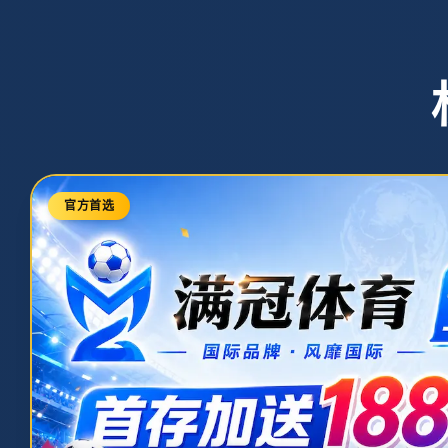
26
2026世界杯资讯站
首页
完整赛程
参赛球队
举办城市
赛事前瞻
更多
官方入口
订阅动态
打开菜单
首页
/
体育
/
2026世界杯预测美国直播入口全攻略：中国球迷
赛前必读，别再错过关键一球
体育
2026世界杯预测美国直播入口
全攻略：中国球迷赛前必读，
别再错过关键一球
Ava Chen
2026-05-11
1,217 阅读
复制链接