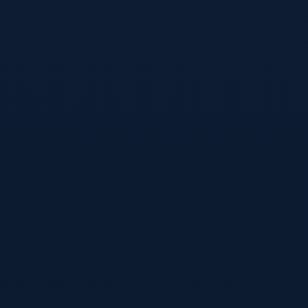
过去五届世界杯，墨西哥总在十六强前止步，像一道看不见的
门槛。2026年回到主场与小组赛新环境，他们终于拥有一次把
“历史包袱”变成“新机会”的窗口。
阅读详情